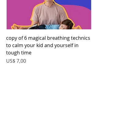
copy of 6 magical breathing technics
to calm your kid and yourself in
tough time
Preço
US$ 7,00
© 2023 por UPSIDE DOWN YOGA KIDS.
Desenvolvido e protegido por
Wix